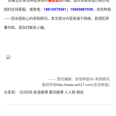
如果您对安信种苗培育的
番茄苗
感兴趣，请点击联系我们网页右
侧的在线客服，或致电：
18615575561；15665887039
，安信种苗
——您全程贴心的采购顾问。本文部分内容来源于网络，若侵犯原
著作权，请及时联系小编。
------ 责任编辑：安信种苗06-采购顾问
版权所有
http://www.ax517.com
(安信种苗)
分享到：
QQ空间
新浪微博
腾讯微博
人人网
微信