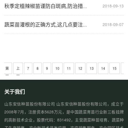
2018-09-13
秋季定植辣椒苗谨防白斑病,防治措施看这里
2018-09-07
蔬菜苗灌根的正确方式,这几点要注意
第
上
7
8
9
10
11
12
13
14
15
下
一
一
一
页
页
页
关于我们
山东安信种苗股份有限公司 山东安信种苗股份有限公司，成立于
2008年7月，注册资本5628万元，是中国蔬菜育苗行业新三板挂牌
的高新技术企业，股票代码：831492，主营蔬菜种苗培育、蔬菜种
子生产销售、农业新技术开发应用、农资销售服务、农业园区技术