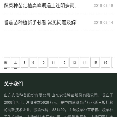
2018-08-19
蔬菜种苗定植高峰期遇上连阴多雨,该如何应对？
2018-08-14
番茄苗种植新手必看,常见问题及解决方法汇总
第
上
8
9
10
11
12
13
14
15
16
一
一
页
页
关于我们
山东安信种苗股份有限公司 山东安信种苗股份有限公司，成立于
2008年7月，注册资本5628万元，是中国蔬菜育苗行业新三板挂牌
的高新技术企业，股票代码：831492，主营蔬菜种苗培育、蔬菜种
子生产销售、农业新技术开发应用、农资销售服务、农业园区技术