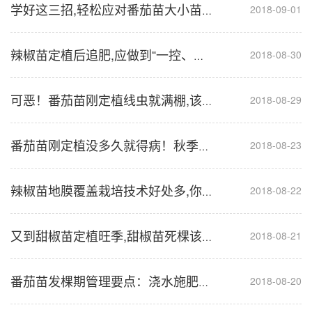
2018-09-01
学好这三招,轻松应对番茄苗大小苗现象
2018-08-30
辣椒苗定植后追肥,应做到“一控、二促、三保、四忌”
2018-08-29
可恶！番茄苗刚定植线虫就满棚,该如何防治？
2018-08-23
番茄苗刚定植没多久就得病！秋季需警惕番茄黄化曲叶病
2018-08-22
辣椒苗地膜覆盖栽培技术好处多,你学会了吗？
2018-08-21
又到甜椒苗定植旺季,甜椒苗死棵该如何预防？
2018-08-20
番茄苗发棵期管理要点：浇水施肥有讲究